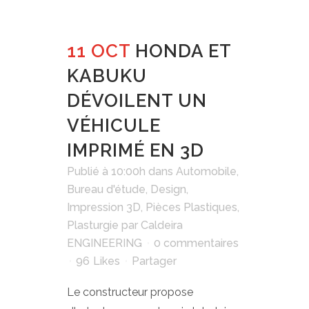
11 OCT
HONDA ET
KABUKU
DÉVOILENT UN
VÉHICULE
IMPRIMÉ EN 3D
Publié à 10:00h
dans
Automobile
,
Bureau d'étude
,
Design
,
Impression 3D
,
Pièces Plastiques
,
Plasturgie
par
Caldeira
ENGINEERING
0 commentaires
96
Likes
Partager
Le constructeur propose