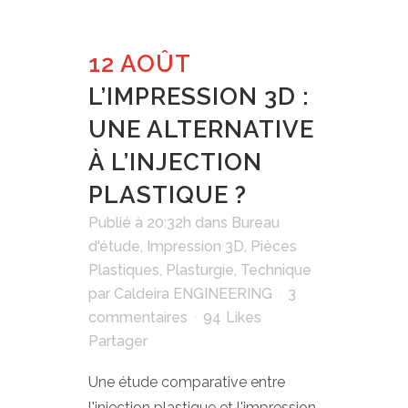
12 AOÛT
L’IMPRESSION 3D :
UNE ALTERNATIVE
À L’INJECTION
PLASTIQUE ?
Publié à 20:32h
dans
Bureau
d'étude
,
Impression 3D
,
Pièces
Plastiques
,
Plasturgie
,
Technique
par
Caldeira ENGINEERING
3
commentaires
94
Likes
Partager
Une étude comparative entre
l'injection plastique et l'impression