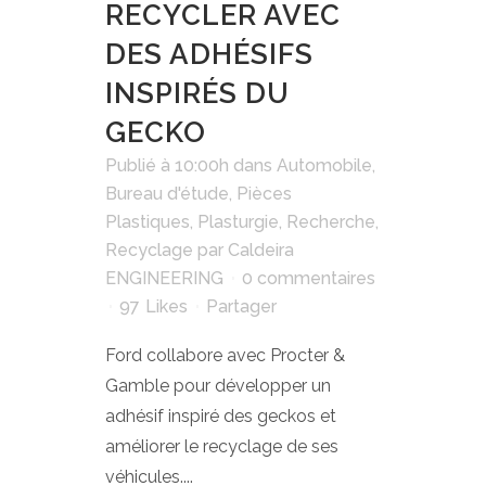
RECYCLER AVEC
DES ADHÉSIFS
INSPIRÉS DU
GECKO
Publié à 10:00h
dans
Automobile
,
Bureau d'étude
,
Pièces
Plastiques
,
Plasturgie
,
Recherche
,
Recyclage
par
Caldeira
ENGINEERING
0 commentaires
97
Likes
Partager
Ford collabore avec Procter &
Gamble pour développer un
adhésif inspiré des geckos et
améliorer le recyclage de ses
véhicules....