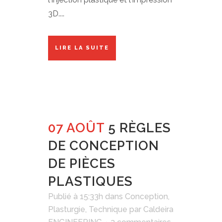
3D....
LIRE LA SUITE
07 AOÛT
5 RÈGLES
DE CONCEPTION
DE PIÈCES
PLASTIQUES
Publié à 15:33h
dans
Conception
,
Plasturgie
,
Technique
par
Caldeira