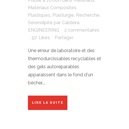
Publié à 10:00h
dans
Matériaux
,
Matériaux Composites
,
Plastiques
,
Plasturgie
,
Recherche
,
Sérendipité
par
Caldeira
ENGINEERING
2 commentaires
97
Likes
Partager
Une erreur de laboratoire et des
thermodurcissables recyclables et
des gels autoréparables
apparaissent dans le fond d'un
bécher....
LIRE LA SUITE