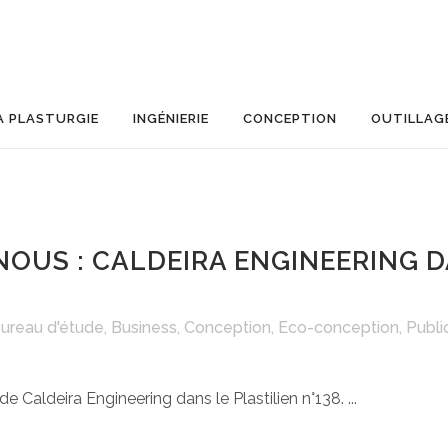
A PLASTURGIE
INGÉNIERIE
CONCEPTION
OUTILLAG
NOUS : CALDEIRA ENGINEERING D
ureau d'étude
,
Business
,
Conception
,
Eco-conception
,
Publi
e Caldeira Engineering dans le Plastilien n°138. ...