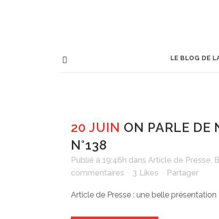
LE BLOG DE L
20 JUIN
ON PARLE DE 
N°138
Publié à 19:46h
dans
Article de Presse
,
B
commentaires
3
Likes
Partager
Article de Presse : une belle présentation d